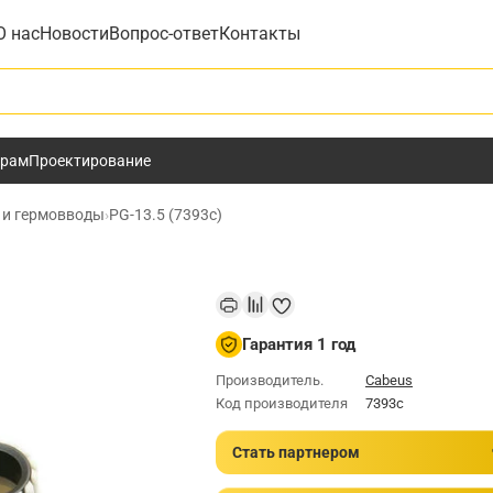
О нас
Новости
Вопрос-ответ
Контакты
у
ёрам
Проектирование
 и гермовводы
›
PG-13.5 (7393c)
Гарантия 1 год
Производитель.
Cabeus
Код производителя
7393c
Стать партнером