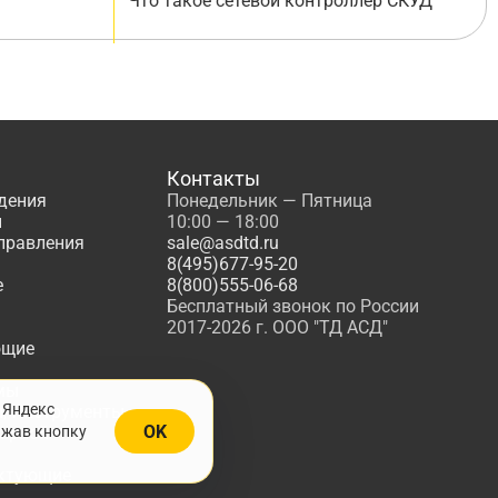
Что такое сетевой контроллер СКУД
Контакты
дения
Понедельник — Пятница
ы
10:00 — 18:00
управления
sale@asdtd.ru
8(495)677-95-20
е
8(800)555-06-68
Бесплатный звонок по России
2017-2026 г. ООО "ТД АСД"
ющие
мы
 Яндекс
, Инструменты
OK
ажав кнопку
жарной
ктующие