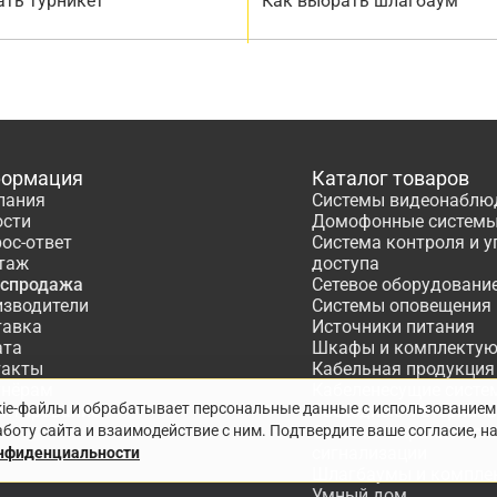
ать турникет
Как выбрать шлагбаум
ормация
Каталог товаров
пания
Системы видеонаблю
ости
Домофонные систем
ос-ответ
Система контроля и 
таж
доступа
аспродажа
Сетевое оборудовани
изводители
Системы оповещения
тавка
Источники питания
ата
Шкафы и комплекту
такты
Кабельная продукция
тнёрам
Кабеленесущие систе
kie-файлы и обрабатывает персональные данные с использованием
ектирование
Расходные материалы
боту сайта и взаимодействие с ним. Подтвердите ваше согласие, н
Системы охранно-по
сигнализации
онфиденциальности
Шлагбаумы и компле
Умный дом