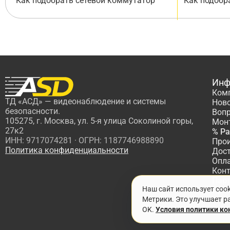
Как подобрать сетевой коммутатор
Как подобр
Инф
Ком
ТД «АСД» — видеонаблюдение и системы
Нов
безопасности.
Вопр
105275, г. Москва, ул. 5-я улица Соколиной горы,
Мон
27к2
% Р
ИНН: 9717074281 · ОГРН: 1187746988890
Про
Политика конфиденциальности
Дос
Опл
Кон
Пар
Наш сайт использует coo
Про
Метрики. Это улучшает ра
OK.
Условия политики к