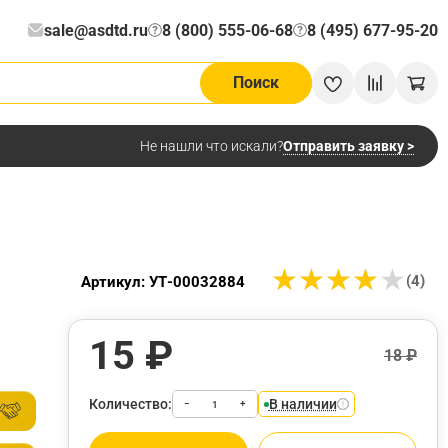
sale@asdtd.ru
8 (800) 555-06-68
8 (495) 677-95-20
?
?
Поиск
Отправить заявку >
Не нашли что искали?
★
★
★
★
★
★
★
★
★
★
(4)
Артикул: УТ-00032884
15 ₽
18 ₽
Количество:
В наличии
−
+