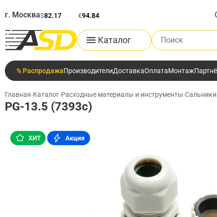
г. Москва
$
82.17
€
94.84
Поиск по каталог
Каталог
% Распродажа
Производители
Доставка
Оплата
Монтаж
Партн
Главная
›
Каталог
›
Расходные материалы и инструменты
›
Сальники
PG-13.5 (7393c)