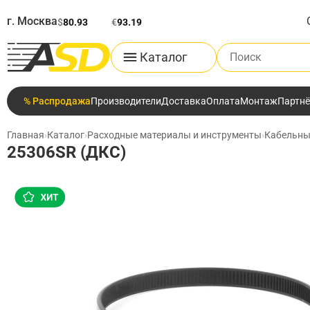
г. Москва
$
80.93
€
93.19
Поиск по каталог
Каталог
% Распродажа
Производители
Доставка
Оплата
Монтаж
Партн
Главная
›
Каталог
›
Расходные материалы и инструменты
›
Кабельны
25306SR (ДКС)