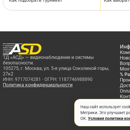
Как подобрать турникет
Как выбрат
Инф
Ком
ТД «АСД» — видеонаблюдение и системы
Нов
безопасности.
Вопр
105275, г. Москва, ул. 5-я улица Соколиной горы,
Мон
27к2
% Р
ИНН: 9717074281 · ОГРН: 1187746988890
Про
Политика конфиденциальности
Дос
Опл
Кон
Пар
Наш сайт использует coo
Про
Метрики. Это улучшает ра
OK.
Условия политики к