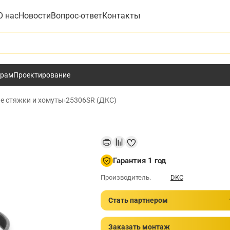
О нас
Новости
Вопрос-ответ
Контакты
у
ёрам
Проектирование
е стяжки и хомуты
›
25306SR (ДКС)
Гарантия 1 год
Производитель.
DKC
Стать партнером
Заказать монтаж