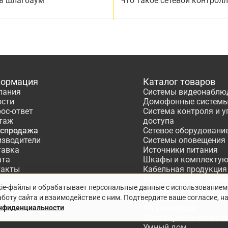
ь шлагбаум
Что такое сетевой контрол
ормация
Каталог товаров
пания
Системы видеонаблю
ости
Домофонные систем
ос-ответ
Система контроля и 
таж
доступа
аспродажа
Сетевое оборудовани
изводители
Системы оповещения
тавка
Источники питания
ата
Шкафы и комплекту
такты
Кабельная продукция
тнёрам
Кабеленесущие систе
kie-файлы и обрабатывает персональные данные с использованием
ектирование
Расходные материалы
боту сайта и взаимодействие с ним. Подтвердите ваше согласие, н
Системы охранно-по
сигнализации
онфиденциальности
Шлагбаумы и компле
Умный дом