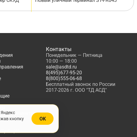
лер СКУД
Новый уличный терминал ST-FR043
Контакты
дения
Понедельник — Пятница
ы
10:00 — 18:00
управления
sale@asdtd.ru
8(495)677-95-20
е
8(800)555-06-68
Бесплатный звонок по России
2017-2026 г. ООО "ТД АСД"
ющие
мы
 Яндекс
, Инструменты
OK
ажав кнопку
жарной
ктующие