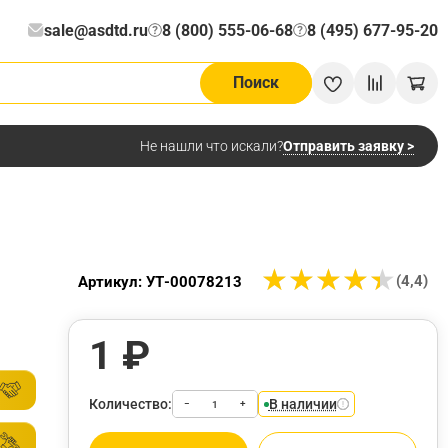
sale@asdtd.ru
8 (800) 555-06-68
8 (495) 677-95-20
?
?
Поиск
Отправить заявку >
Не нашли что искали?
★
★
★
★
★
★
★
★
★
★
(4,4)
Артикул: УТ-00078213
1 ₽
Количество:
В наличии
−
+