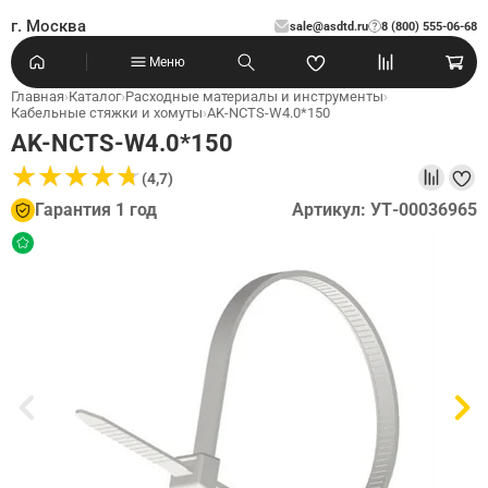
г. Москва
sale@asdtd.ru
8 (800) 555-06-68
?
Меню
Главная
›
Каталог
›
Расходные материалы и инструменты
›
Кабельные стяжки и хомуты
›
AK-NCTS-W4.0*150
AK-NCTS-W4.0*150
★
★
★
★
★
★
★
★
★
★
(4,7)
Гарантия 1 год
Артикул: УТ-00036965