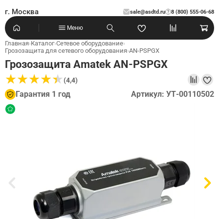
г. Москва
sale@asdtd.ru
8 (800) 555-06-68
?
Меню
Главная
›
Каталог
›
Сетевое оборудование
›
Грозозащита для сетевого оборудования
›
AN-PSPGX
Грозозащита Amatek AN-PSPGX
★
★
★
★
★
★
★
★
★
★
(4,4)
Гарантия 1 год
Артикул: УТ-00110502