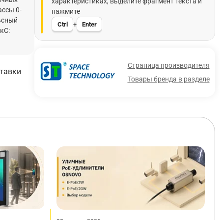
характеристиках, выделите фрагмент текста и
ассы 0-
нажмите
льсный
Ctrl
Enter
+
кС:
Страница производителя
ставки
Товары бренда в разделе