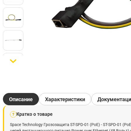
Описание
Характеристики
Документац
Кратко о товаре
?
Space Technology Грозозащита ST-SPD-01 (PoE) - ST-SPD-01 (P
цепей дистанционного питания Power over Ethernet (48 Вольт)