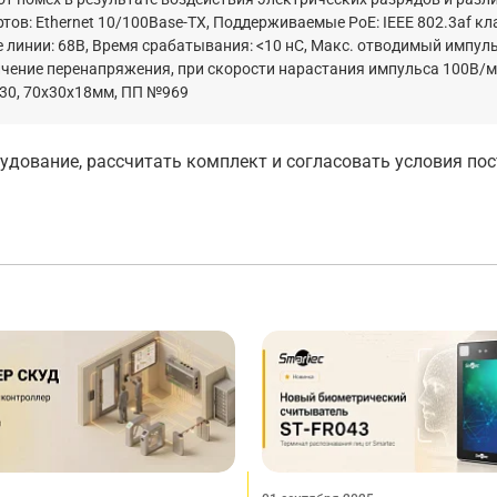
в: Ethernet 10/100Base-TX, Поддерживаемые PoE: IEEE 802.3af кл
ение линии: 68В, Время срабатывания: <10 нС, Макс. отводимый импу
ичение перенапряжения, при скорости нарастания импульса 100В/м
P 30, 70х30х18мм, ПП №969
дование, рассчитать комплект и согласовать условия по