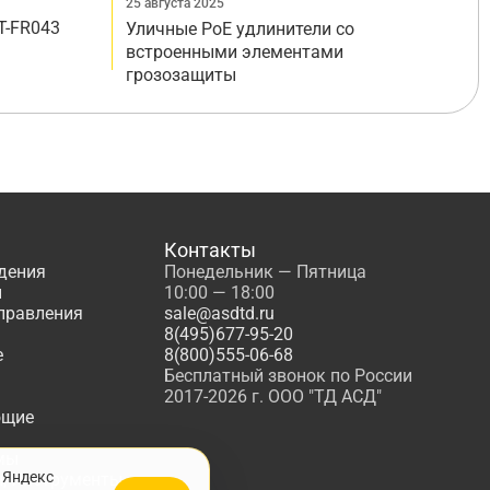
25 августа 2025
T-FR043
Уличные PoE удлинители со
встроенными элементами
грозозащиты
Контакты
дения
Понедельник — Пятница
ы
10:00 — 18:00
управления
sale@asdtd.ru
8(495)677-95-20
е
8(800)555-06-68
Бесплатный звонок по России
2017-2026 г. ООО "ТД АСД"
ющие
мы
 Яндекс
, Инструменты