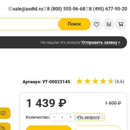
sale@asdtd.ru
8 (800) 555-06-68
8 (495) 677-95-20
?
?
Поиск
Отправить заявку >
Не нашли что искали?
★
★
★
★
★
★
★
★
★
★
(4,6)
Артикул: УТ-00023145
1 439 ₽
1 800 ₽
Количество:
По запросу
−
+