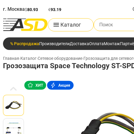
г. Москва
$
80.93
€
93.19
Поиск по каталог
Каталог
% Распродажа
Производители
Доставка
Оплата
Монтаж
Партн
Главная
›
Каталог
›
Сетевое оборудование
›
Грозозащита для сетево
Грозозащита Space Technology ST-SPD