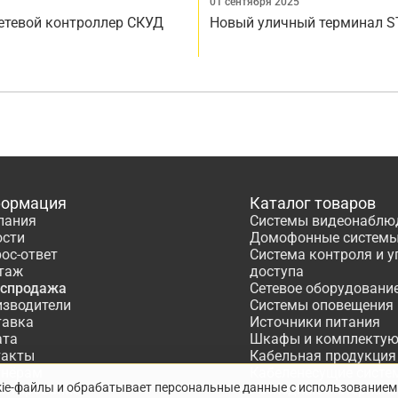
01 сентября 2025
сетевой контроллер СКУД
Новый уличный терминал S
ормация
Каталог товаров
пания
Системы видеонаблю
ости
Домофонные систем
ос-ответ
Система контроля и 
таж
доступа
аспродажа
Сетевое оборудовани
изводители
Системы оповещения
тавка
Источники питания
ата
Шкафы и комплекту
такты
Кабельная продукция
тнёрам
Кабеленесущие систе
kie-файлы и обрабатывает персональные данные с использованием
ектирование
Расходные материалы