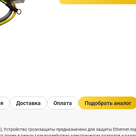
ия
Доставка
Оплата
Подобрать аналог
oE), Устройство грозозащиты предназначено для защиты Ethernet-по
 от помех в результате воздействия электрических разрядов и раз