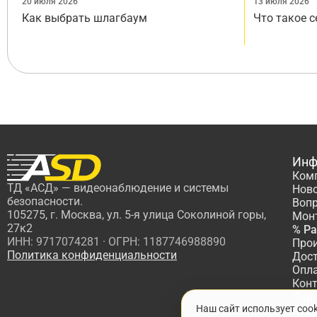
20 июля 2026
13 июля 2026
Как выбрать шлагбаум
Что такое 
Инф
Ком
ТД «АСД» — видеонаблюдение и системы
Нов
безопасности.
Вопр
105275, г. Москва, ул. 5-я улица Соколиной горы,
Мон
27к2
% Р
ИНН: 9717074281 · ОГРН: 1187746988890
Про
Политика конфиденциальности
Дос
Опл
Кон
Пар
Наш сайт использует coo
Про