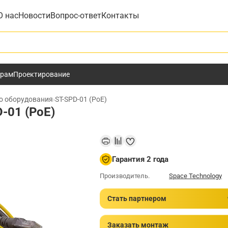
О нас
Новости
Вопрос-ответ
Контакты
у
ёрам
Проектирование
го оборудования
›
ST-SPD-01 (PoE)
-01 (PoE)
Гарантия 2 года
Производитель.
Space Technology
Стать партнером
Заказать монтаж