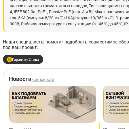
паразитных электромагнитных наводок, Тип защищаемых порто
4, IEEE 802.3at PoE+, Passive PoE (вар. А и В), Макс. напряж
ток: 5КА (импульс 8/20 мкС)/1КА(импульс10/350 мкС), Огран
300В, Рабочая температура эксплуатации: От -45°C до 45°C, I
Наши специалисты помогут подобрать совместимое обору
под ваш проект.
Гарантия 2 года
Новости
все новости