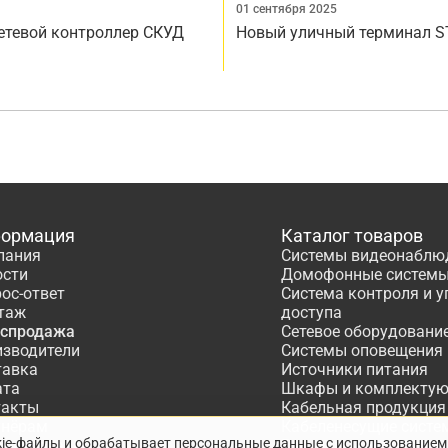
01 сентября 2025
сетевой контроллер СКУД
Новый уличный терминал S
ормация
Каталог товаров
пания
Системы видеонаблю
ости
Домофонные систем
ос-ответ
Система контроля и 
таж
доступа
аспродажа
Сетевое оборудовани
изводители
Системы оповещения
тавка
Источники питания
ата
Шкафы и комплекту
такты
Кабельная продукция
тнёрам
Кабеленесущие систе
kie-файлы и обрабатывает персональные данные с использованием
ектирование
Расходные материалы