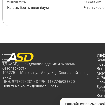
20 июля 2026
13 июля 2026
Как выбрать шлагбаум
Что такое 
Инф
Ком
ТД «АСД» — видеонаблюдение и системы
Нов
безопасности.
Вопр
105275, г. Москва, ул. 5-я улица Соколиной горы,
Мон
27к2
% Р
ИНН: 9717074281 · ОГРН: 1187746988890
Про
Политика конфиденциальности
Дос
Опл
Кон
Пар
Наш сайт использует coo
Про