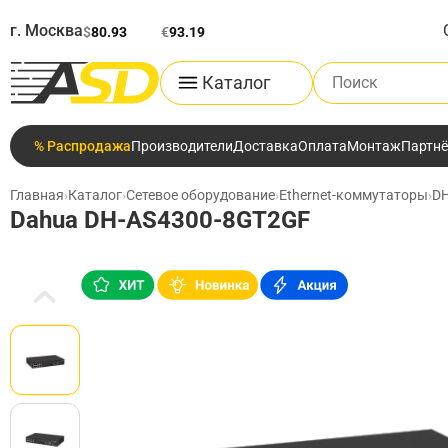
г. Москва
$
80.93
€
93.19
Поиск по каталог
Каталог
% Распродажа
Производители
Доставка
Оплата
Монтаж
Партн
Главная
›
Каталог
›
Сетевое оборудование
›
Ethernet-коммутаторы
›
DH
Dahua DH-AS4300-8GT2GF