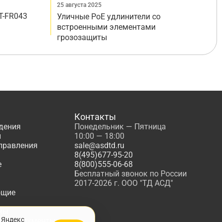
25 августа 2025
T-FR043
Уличные PoE удлинители со
встроенными элементами
грозозащиты
Контакты
дения
Понедельник — Пятница
ы
10:00 — 18:00
управления
sale@asdtd.ru
8(495)677-95-20
е
8(800)555-06-68
Бесплатный звонок по России
2017-2026 г. ООО "ТД АСД"
ющие
мы
 Яндекс
, Инструменты