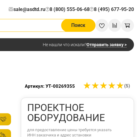
sale@asdtd.ru
8 (800) 555-06-68
8 (495) 677-95-20
?
?
Поиск
Отправить заявку >
Не нашли что искали?
★
★
★
★
★
★
★
★
★
★
(5)
Артикул: УТ-00269355
ПРОЕКТНОЕ
ОБОРУДОВАНИЕ
для предоставление цены требуется указать
ИНН заказчика и адрес установки