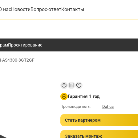
О нас
Новости
Вопрос-ответ
Контакты
у
ёрам
Проектирование
-AS4300-8GT2GF
Гарантия 1 год
Производитель.
Dahua
Стать партнером
Заказать монтаж