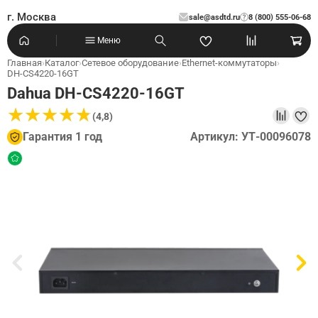
г. Москва
sale@asdtd.ru
8 (800) 555-06-68
?
Меню
Главная
›
Каталог
›
Сетевое оборудование
›
Ethernet-коммутаторы
›
DH-CS4220-16GT
Dahua DH-CS4220-16GT
★
★
★
★
★
★
★
★
★
★
(4,8)
Гарантия 1 год
Артикул: УТ-00096078