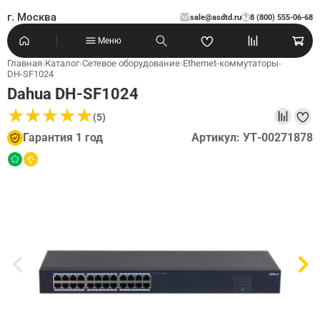
г. Москва
sale@asdtd.ru
8 (800) 555-06-68
?
Меню
Главная
›
Каталог
›
Сетевое оборудование
›
Ethernet-коммутаторы
›
DH-SF1024
Dahua DH-SF1024
★
★
★
★
★
★
★
★
★
★
(5)
Гарантия 1 год
Артикул: УТ-00271878