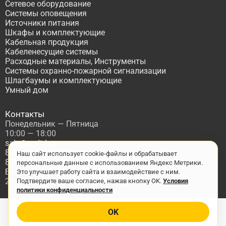
Сетевое оборудование
Системы оповещения
Источники питания
Шкафы и комплектующие
Кабельная продукция
Кабеленесущие системы
Расходные материалы, Инструменты
Системы охранно-пожарной сигнализации
Шлагбаумы и комплектующие
Умный дом
Контакты
Понедельник — Пятница
10:00 — 18:00
sale@asdtd.ru
8(495)677-95-20
Наш сайт использует cookie-файлы и обрабатывает
8(800)555-06-68
персональные данные с использованием Яндекс Метрики.
Бесплатный звонок по России
Это улучшает работу сайта и взаимодействие с ним.
2017-2026 г. ООО "ТД АСД"
Подтвердите ваше согласие, нажав кнопку OK.
Условия
политики конфиденциальности
OK