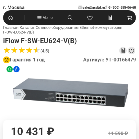
г. Москва
sale@asdtd.ru
8 (800) 555-06-68
?
Меню
Главная
›
Каталог
›
Сетевое оборудование
›
Ethernet-коммутаторы
›
F-SW-EU624-V(B)
iFlow F-SW-EU624-V(B)
★
★
★
★
★
★
★
★
★
★
(4,5)
Гарантия 1 год
Артикул: УТ-00166479
10 431 ₽
11 590 ₽