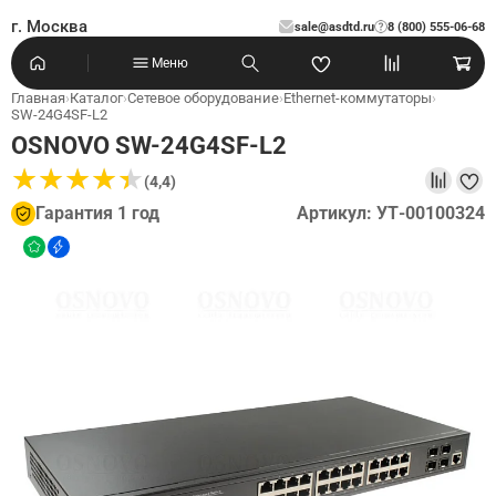
г. Москва
sale@asdtd.ru
8 (800) 555-06-68
?
Меню
Главная
›
Каталог
›
Сетевое оборудование
›
Ethernet-коммутаторы
›
SW-24G4SF-L2
OSNOVO SW-24G4SF-L2
★
★
★
★
★
★
★
★
★
★
(4,4)
Гарантия 1 год
Артикул: УТ-00100324