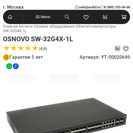
г. Москва
sale@asdtd.ru
8 (800) 555-06-68
?
Меню
Главная
›
Каталог
›
Сетевое оборудование
›
Ethernet-коммутаторы
›
SW-32G4X-1L
OSNOVO SW-32G4X-1L
★
★
★
★
★
★
★
★
★
★
(4,9)
Гарантия 5 лет
Артикул: УТ-00020649