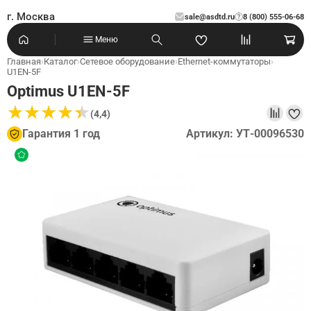
г. Москва
sale@asdtd.ru
8 (800) 555-06-68
?
Меню
Главная
›
Каталог
›
Сетевое оборудование
›
Ethernet-коммутаторы
›
U1EN-5F
Optimus U1EN-5F
★
★
★
★
★
★
★
★
★
★
(4,4)
Гарантия 1 год
Артикул: УТ-00096530