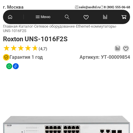
г. Москва
sale@asdtd.ru
8 (800) 555-06-68
?
Меню
Главная
›
Каталог
›
Сетевое оборудование
›
Ethernet-коммутаторы
›
UNS-1016F2S
Roxton UNS-1016F2S
★
★
★
★
★
★
★
★
★
★
(4,7)
Гарантия 1 год
Артикул: УТ-00009854