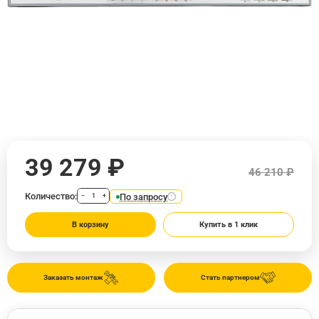
39 279 ₽
46 210 ₽
Количество:
По запросу
−
+
В корзину
Купить в 1 клик
Заказать монтаж
Стать партнером