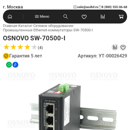
г. Москва
sale@asdtd.ru
8 (800) 555-06-68
?
Меню
Главная
›
Каталог
›
Сетевое оборудование
›
Промышленные Ethernet-коммутаторы
›
SW-70500-I
OSNOVO SW-70500-I
★
★
★
★
★
★
★
★
★
★
(4)
Гарантия 5 лет
Артикул: УТ-00026429