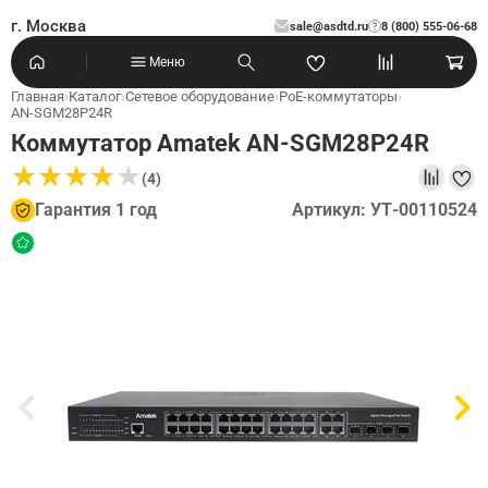
г. Москва
sale@asdtd.ru
8 (800) 555-06-68
?
Меню
Главная
›
Каталог
›
Сетевое оборудование
›
PoE-коммутаторы
›
AN-SGM28P24R
Коммутатор Amatek AN-SGM28P24R
★
★
★
★
★
★
★
★
★
★
(4)
Гарантия 1 год
Артикул: УТ-00110524