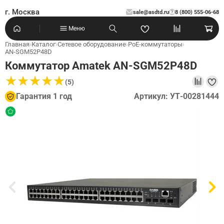
г. Москва
sale@asdtd.ru
8 (800) 555-06-68
?
Меню
Главная
›
Каталог
›
Сетевое оборудование
›
PoE-коммутаторы
›
AN-SGM52P48D
Коммутатор Amatek AN-SGM52P48D
★
★
★
★
★
★
★
★
★
★
(5)
Гарантия 1 год
Артикул: УТ-00281444