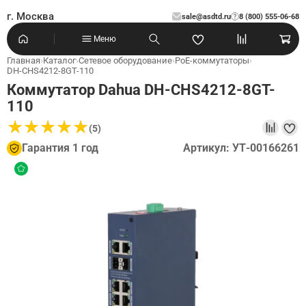
г. Москва
sale@asdtd.ru
8 (800) 555-06-68
?
Меню
Главная
›
Каталог
›
Сетевое оборудование
›
PoE-коммутаторы
›
DH-CHS4212-8GT-110
Коммутатор Dahua DH-CHS4212-8GT-
110
★
★
★
★
★
★
★
★
★
★
(5)
Гарантия 1 год
Артикул: УТ-00166261