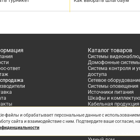
ать турникет
Как выбрать шлагбаум
ормация
Каталог товаров
пания
Системы видеонаблю
ости
Домофонные систем
ос-ответ
Система контроля и 
таж
доступа
аспродажа
Сетевое оборудовани
изводители
Системы оповещения
тавка
Источники питания
ата
Шкафы и комплекту
такты
Кабельная продукция
тнёрам
Кабеленесущие систе
kie-файлы и обрабатывает персональные данные с использованием
ектирование
Расходные материалы
боту сайта и взаимодействие с ним. Подтвердите ваше согласие, н
Системы охранно-по
сигнализации
онфиденциальности
Шлагбаумы и компле
Умный дом