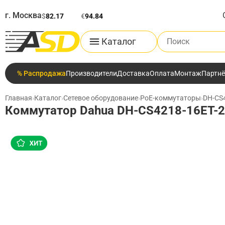
г. Москва
$
82.17
€
94.84
Поиск по каталог
Каталог
% Распродажа
Производители
Доставка
Оплата
Монтаж
Партн
Главная
›
Каталог
›
Сетевое оборудование
›
PoE-коммутаторы
›
DH-CS
Коммутатор Dahua DH-CS4218-16ET-