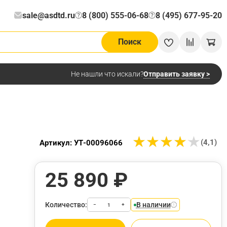
sale@asdtd.ru
8 (800) 555-06-68
8 (495) 677-95-20
?
?
Поиск
Отправить заявку >
Не нашли что искали?
★
★
★
★
★
★
★
★
★
★
(4,1)
Артикул: УТ-00096066
25 890 ₽
Количество:
В наличии
−
+