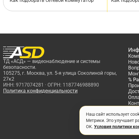
Как подобрать сетевой коммутатор
Как подобр
Инф
Ком
ТД «АСД» — видеонаблюдение и системы
Нов
безопасности.
Вопр
105275, г. Москва, ул. 5-я улица Соколиной горы,
Мон
27к2
% Р
ИНН: 9717074281 · ОГРН: 1187746988890
Про
Политика конфиденциальности
Дос
Опл
Кон
Пар
Наш сайт использует coo
Про
Метрики. Это улучшает ра
OK.
Условия политики к