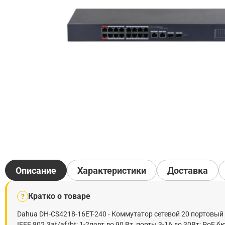
Описание
Характеристики
Доставка
Кратко о товаре
?
Dahua DH-CS4218-16ET-240 - Коммутатор сетевой 20 портовый 
IEEE 802.3at/af/bt; 1-2порт до 90 Вт, порты 3-16 до 30Вт; PoE