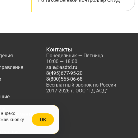
Что такое сетевой контроллер СКУД
Контакты
дения
Понедельник — Пятница
ы
10:00 — 18:00
управления
sale@asdtd.ru
8(495)677-95-20
е
8(800)555-06-68
Бесплатный звонок по России
2017-2026 г. ООО "ТД АСД"
ющие
мы
 Яндекс
, Инструменты
OK
ажав кнопку
жарной
ктующие