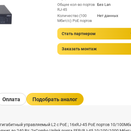
Общее кол-во портов
Без Lan
RJ-45
Количество (100
Нет данных
Мбит/с) PoE портов
Стать партнером
Заказать монтаж
Оплата
Подобрать аналог
гигабитный управляемый L2 с PoE ; 16хRJ-45 РоЕ портов 10/100Mби
 бюджет до 240 Вт; 2хCombo Uplink порта SFP/RJ-45 10/100/1000 Мбит/