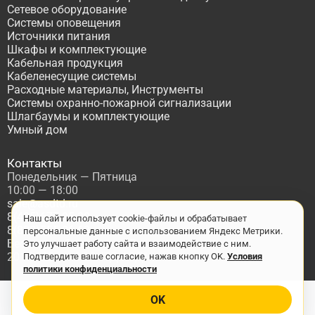
Сетевое оборудование
Системы оповещения
Источники питания
Шкафы и комплектующие
Кабельная продукция
Кабеленесущие системы
Расходные материалы, Инструменты
Системы охранно-пожарной сигнализации
Шлагбаумы и комплектующие
Умный дом
Контакты
Понедельник — Пятница
10:00 — 18:00
sale@asdtd.ru
8(495)677-95-20
Наш сайт использует cookie-файлы и обрабатывает
8(800)555-06-68
персональные данные с использованием Яндекс Метрики.
Бесплатный звонок по России
Это улучшает работу сайта и взаимодействие с ним.
2017-2026 г. ООО "ТД АСД"
Подтвердите ваше согласие, нажав кнопку OK.
Условия
политики конфиденциальности
OK