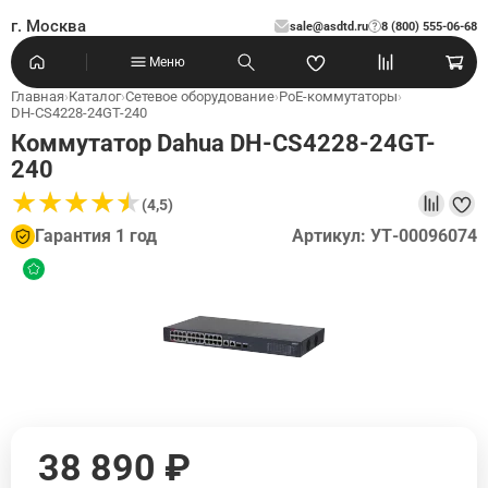
г. Москва
sale@asdtd.ru
8 (800) 555-06-68
?
Меню
Главная
›
Каталог
›
Сетевое оборудование
›
PoE-коммутаторы
›
DH-CS4228-24GT-240
Коммутатор Dahua DH-CS4228-24GT-
240
★
★
★
★
★
★
★
★
★
★
(4,5)
Гарантия 1 год
Артикул: УТ-00096074
38 890 ₽