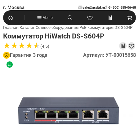
г. Москва
sale@asdtd.ru
8 (800) 555-06-68
?
Меню
Главная
›
Каталог
›
Сетевое оборудование
›
PoE-коммутаторы
›
DS-S604P
Коммутатор HiWatch DS-S604P
★
★
★
★
★
★
★
★
★
★
(4,5)
Гарантия 3 года
Артикул: УТ-00015658