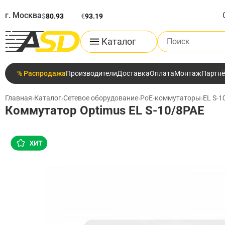
г. Москва
$
80.93
€
93.19
Поиск по каталог
Каталог
% Распродажа
Производители
Доставка
Оплата
Монтаж
Партн
Главная
›
Каталог
›
Сетевое оборудование
›
PoE-коммутаторы
›
EL S-1
Коммутатор Optimus EL S-10/8PAE