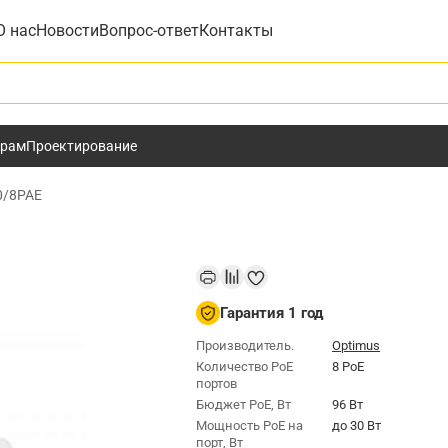
О нас
Новости
Вопрос-ответ
Контакты
у
ёрам
Проектирование
0/8PAE
Гарантия 1 год
Производитель.
Optimus
Количество PoE
8 PoE
портов
Бюджет РоЕ, Вт
96 Вт
Мощность РоЕ на
до 30 Вт
порт, Вт