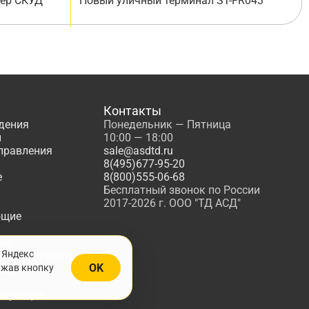
лер СКУД
Новый уличный терминал ST-FR043
Контакты
дения
Понедельник — Пятница
ы
10:00 — 18:00
управления
sale@asdtd.ru
8(495)677-95-20
е
8(800)555-06-68
Бесплатный звонок по России
2017-2026 г. ООО "ТД АСД"
ющие
мы
 Яндекс
, Инструменты
OK
ажав кнопку
жарной
ктующие