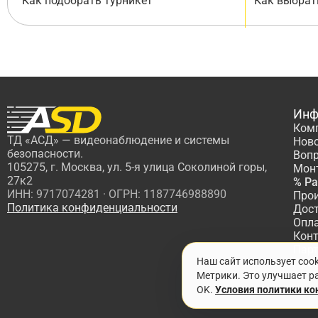
Как подобрать турникет
Как выбрат
Инф
Ком
ТД «АСД» — видеонаблюдение и системы
Нов
безопасности.
Вопр
105275, г. Москва, ул. 5-я улица Соколиной горы,
Мон
27к2
% Р
ИНН: 9717074281 · ОГРН: 1187746988890
Про
Политика конфиденциальности
Дос
Опл
Кон
Пар
Наш сайт использует coo
Про
Метрики. Это улучшает ра
OK.
Условия политики к