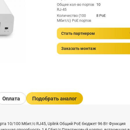
Общее кол-во портов
10
RJ-45
Количество (100
8 PoE
Мбит/с) PoE портов
Стать партнером
Заказать монтаж
Оплата
Подобрать аналог
порта 10/100 Мбит/с RJ45, Uplink Общий PoE бюджет 96 Вт Функция
ационная способность 1,6 Гбит/с Пластиковый корпус, встроенная 