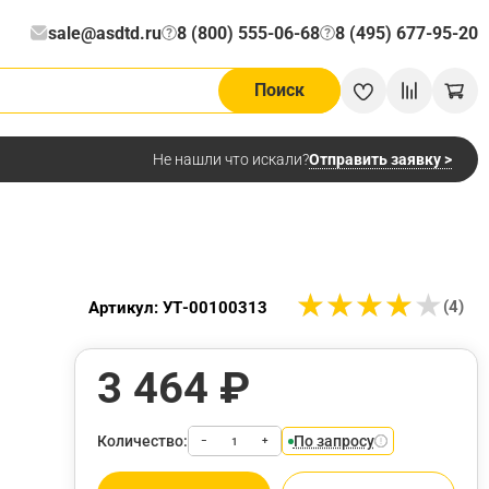
sale@asdtd.ru
8 (800) 555-06-68
8 (495) 677-95-20
?
?
Поиск
Отправить заявку >
Не нашли что искали?
★
★
★
★
★
★
★
★
★
★
(4)
Артикул: УТ-00100313
3 464 ₽
Количество:
По запросу
−
+