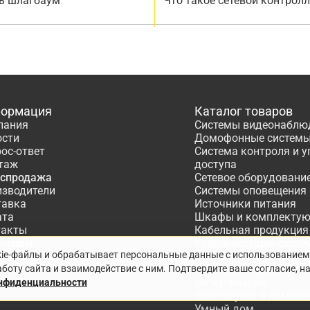
ь шлагбаум
Что такое сетевой контрол
ормация
Каталог товаров
пания
Системы видеонаблю
ости
Домофонные систем
ос-ответ
Система контроля и 
таж
доступа
аспродажа
Сетевое оборудовани
изводители
Системы оповещения
тавка
Источники питания
ата
Шкафы и комплекту
такты
Кабельная продукция
тнёрам
Кабеленесущие систе
kie-файлы и обрабатывает персональные данные с использованием
ектирование
Расходные материалы
боту сайта и взаимодействие с ним. Подтвердите ваше согласие, н
Системы охранно-по
сигнализации
онфиденциальности
Шлагбаумы и компле
Умный дом