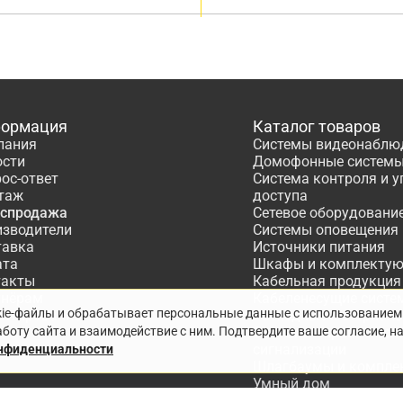
ормация
Каталог товаров
пания
Системы видеонаблю
ости
Домофонные систем
ос-ответ
Система контроля и 
таж
доступа
аспродажа
Сетевое оборудовани
изводители
Системы оповещения
тавка
Источники питания
ата
Шкафы и комплекту
такты
Кабельная продукция
тнёрам
Кабеленесущие систе
kie-файлы и обрабатывает персональные данные с использованием
ектирование
Расходные материалы
боту сайта и взаимодействие с ним. Подтвердите ваше согласие, н
Системы охранно-по
сигнализации
онфиденциальности
Шлагбаумы и компле
Умный дом