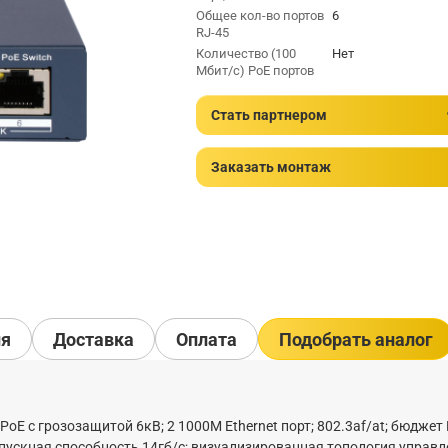
Общее кол-во портов
6
RJ-45
Количество (100
Нет
Мбит/с) PoE портов
Стать партнером
Заказать монтаж
ия
Доставка
Оплата
Подобрать аналог
oE с грозозащитой 6кВ; 2 1000М Ethernet порт; 802.3af/at; бюджет
опускная способность 14гб/с; визуализированная топология управл