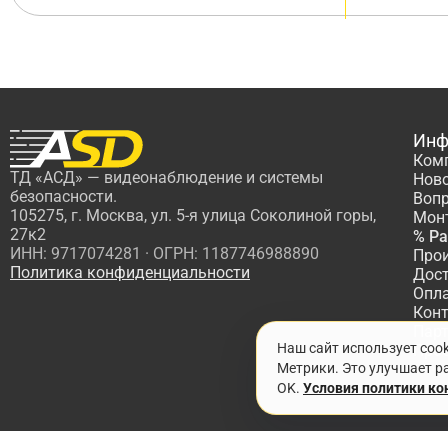
Инф
Ком
ТД «АСД» — видеонаблюдение и системы
Нов
безопасности.
Вопр
105275, г. Москва, ул. 5-я улица Соколиной горы,
Мон
27к2
% Р
ИНН: 9717074281 · ОГРН: 1187746988890
Про
Политика конфиденциальности
Дос
Опл
Кон
Пар
Наш сайт использует coo
Про
Метрики. Это улучшает ра
OK.
Условия политики к