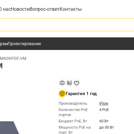
О нас
Новости
Вопрос-ответ
Контакты
у
ёрам
Проектирование
EM606POE-VM
M
Гарантия 1 год
Производитель.
iFlow
Количество PoE
4 PoE
портов
Бюджет РоЕ, Вт
60 Вт
Мощность РоЕ на
до 30 Вт
порт, Вт