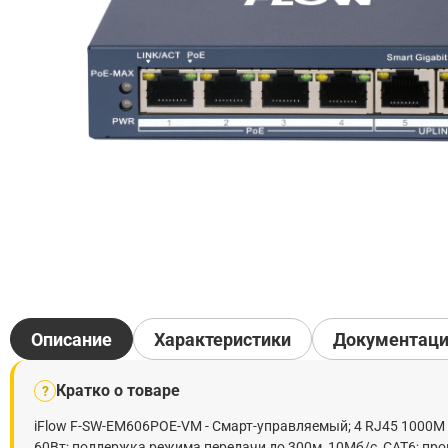
Описание
Характеристики
Документац
Кратко о товаре
?
iFlow F-SW-EM606POE-VM - Смарт-управляемый; 4 RJ45 1000M P
60Вт; поддержка режима передачи до 300м, 10Мб/с, CAT6; пр