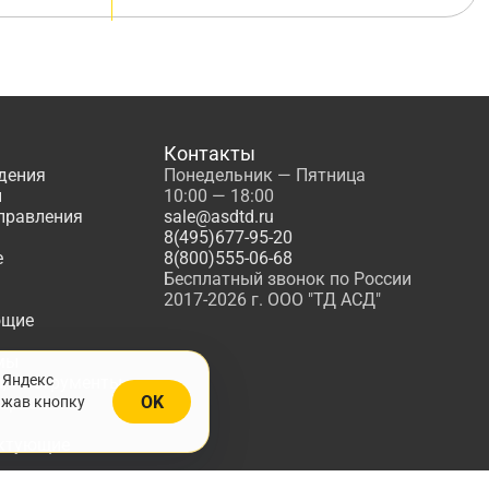
Контакты
дения
Понедельник — Пятница
ы
10:00 — 18:00
управления
sale@asdtd.ru
8(495)677-95-20
е
8(800)555-06-68
Бесплатный звонок по России
2017-2026 г. ООО "ТД АСД"
ющие
мы
 Яндекс
, Инструменты
OK
ажав кнопку
жарной
ктующие