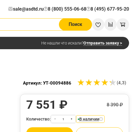
sale@asdtd.ru
8 (800) 555-06-68
8 (495) 677-95-20
?
?
Поиск
Отправить заявку >
Не нашли что искали?
★
★
★
★
★
★
★
★
★
★
(4,3)
Артикул: УТ-00094886
7 551 ₽
8 390 ₽
Количество:
В наличии
−
+