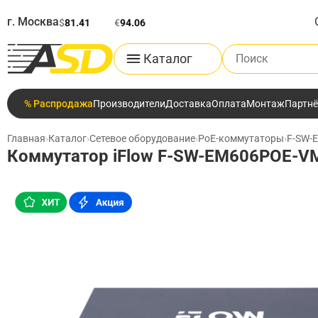
г. Москва
$
81.41
€
94.06
Поиск по каталог
Каталог
% Распродажа
Производители
Доставка
Оплата
Монтаж
Партн
Главная
›
Каталог
›
Сетевое оборудование
›
PoE-коммутаторы
›
F-SW-
Коммутатор iFlow F-SW-EM606POE-V