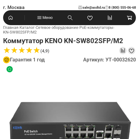
г. Москва
sale@asdtd.ru
8 (800) 555-06-68
?
Меню
Главная
›
Каталог
›
Сетевое оборудование
›
PoE-коммутаторы
›
KN-SW802SFP/M2
Коммутатор KENO KN-SW802SFP/M2
★
★
★
★
★
★
★
★
★
★
(4,9)
Гарантия 1 год
Артикул: УТ-00032620