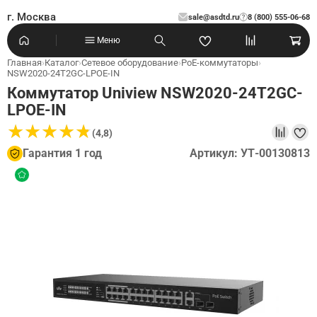
г. Москва
sale@asdtd.ru
8 (800) 555-06-68
?
Меню
Главная
›
Каталог
›
Сетевое оборудование
›
PoE-коммутаторы
›
NSW2020-24T2GC-LPOE-IN
Коммутатор Uniview NSW2020-24T2GC-
LPOE-IN
★
★
★
★
★
★
★
★
★
★
(4,8)
Гарантия 1 год
Артикул: УТ-00130813