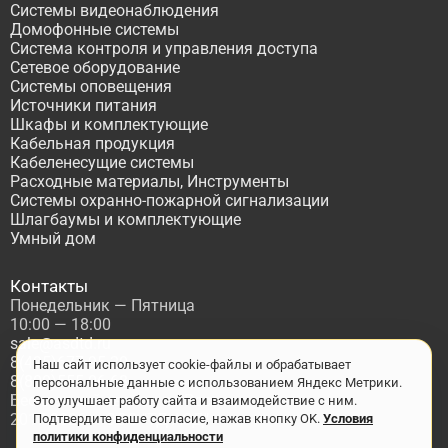
Системы видеонаблюдения
Домофонные системы
Система контроля и управления доступа
Сетевое оборудование
Системы оповещения
Источники питания
Шкафы и комплектующие
Кабельная продукция
Кабеленесущие системы
Расходные материалы, Инструменты
Системы охранно-пожарной сигнализации
Шлагбаумы и комплектующие
Умный дом
Контакты
Понедельник — Пятница
10:00 — 18:00
sale@asdtd.ru
8(495)677-95-20
Наш сайт использует cookie-файлы и обрабатывает
8(800)555-06-68
персональные данные с использованием Яндекс Метрики.
Бесплатный звонок по России
Это улучшает работу сайта и взаимодействие с ним.
2017-2026 г. ООО "ТД АСД"
Подтвердите ваше согласие, нажав кнопку OK.
Условия
политики конфиденциальности