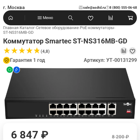
г. Москва
sale@asdtd.ru
8 (800) 555-06-68
?
Меню
Главная
›
Каталог
›
Сетевое оборудование
›
PoE-коммутаторы
›
ST-NS316MB-GD
Коммутатор Smartec ST-NS316MB-GD
★
★
★
★
★
★
★
★
★
★
(4,8)
Гарантия 1 год
Артикул: УТ-00131299
6 847 ₽
8 200 ₽