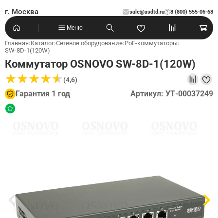
г. Москва
sale@asdtd.ru
8 (800) 555-06-68
?
Меню
Главная
›
Каталог
›
Сетевое оборудование
›
PoE-коммутаторы
›
SW-8D-1(120W)
Коммутатор OSNOVO SW-8D-1(120W)
★
★
★
★
★
★
★
★
★
★
(4,6)
Гарантия 1 год
Артикул: УТ-00037249