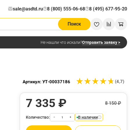
sale@asdtd.ru
8 (800) 555-06-68
8 (495) 677-95-20
?
?
Поиск
Отправить заявку >
Не нашли что искали?
★
★
★
★
★
★
★
★
★
★
(4,7)
Артикул: УТ-00037186
7 335 ₽
8 150 ₽
Количество:
В наличии
−
+