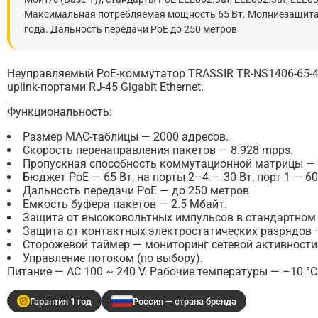
Максимальная потребляемая мощность 65 Вт. Молниезащита. Р
года. Дальность передачи PoE до 250 метров
Неуправляемый РоЕ-коммутатор TRASSIR TR-NS1406-65-4P
uplink-портами RJ-45 Gigabit Ethernet.
Функциональность:
Размер MAC-таблицы — 2000 адресов.
Скорость перенаправления пакетов — 8.928 mpps.
Пропускная способность коммутационной матрицы — 1
Бюджет PoE — 65 Вт, на порты 2–4 — 30 Вт, порт 1 — 60
Дальность передачи PoE — до 250 метров
Емкость буфера пакетов — 2.5 Мбайт.
Защита от высоковольтных импульсов в стандартном 
Защита от контактных электростатических разрядов —
Сторожевой таймер — мониторинг сетевой активности н
Управление потоком (по выбору).
Питание — AC 100 ~ 240 V. Рабочие температуры — –10 °C…
Гарантия 1 год
Россия — страна бренда