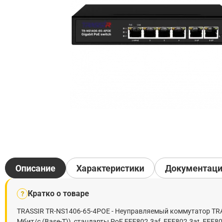
Описание
Характеристики
Документац
Кратко о товаре
?
TRASSIR TR-NS1406-65-4POE - Неуправляемый коммутатор TRASS
Мбит/с (Base-T)), стандарты PoE EEE802.3af, EEE802.3at, EEE8