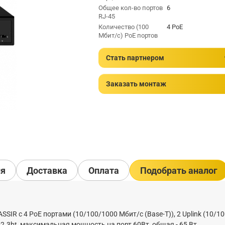
Общее кол-во портов
6
RJ-45
Количество (100
4 PoE
Мбит/с) PoE портов
Стать партнером
Заказать монтаж
ия
Доставка
Оплата
Подобрать аналог
IR с 4 PoE портами (10/100/1000 Мбит/с (Base-T)), 2 Uplink (10/1
02.3bt, максимальная мощность на порт 60Вт, общая - 65 Вт.