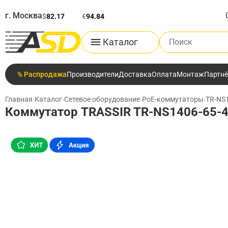
г. Москва
$
82.17
€
94.84
Поиск по каталог
Каталог
% Распродажа
Производители
Доставка
Оплата
Монтаж
Партн
Главная
›
Каталог
›
Сетевое оборудование
›
PoE-коммутаторы
›
TR-NS
Коммутатор TRASSIR TR-NS1406-65-