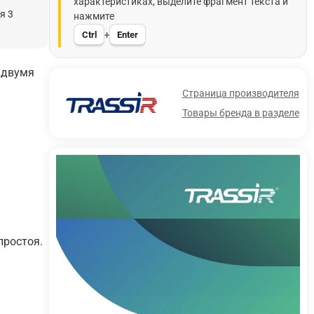
характеристиках, выделите фрагмент текста и
я 3
нажмите
Ctrl
Enter
+
 двумя
Страница производителя
Товары бренда в разделе
простоя.