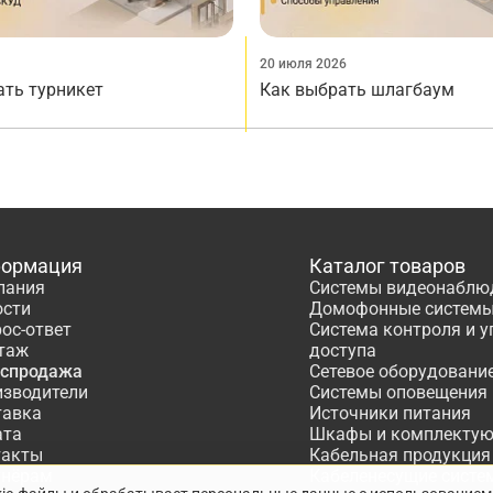
20 июля 2026
ать турникет
Как выбрать шлагбаум
ормация
Каталог товаров
пания
Системы видеонаблю
ости
Домофонные систем
ос-ответ
Система контроля и 
таж
доступа
аспродажа
Сетевое оборудовани
изводители
Системы оповещения
тавка
Источники питания
ата
Шкафы и комплекту
такты
Кабельная продукция
тнёрам
Кабеленесущие систе