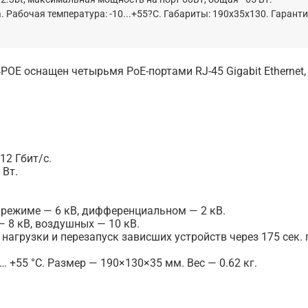
абочая температура: -10...+55?С. Габариты: 190х35х130. Гаранти
OE оснащен четырьмя PoE-портами RJ-45 Gigabit Ethernet,
2 Гбит/с.
 Вт.
режиме — 6 кВ, дифференциальном — 2 кВ.
 8 кВ, воздушных — 10 кВ.
агрузки и перезапуск зависших устройств через 175 сек. 
 +55 °C. Размер — 190×130×35 мм. Вес — 0.62 кг.