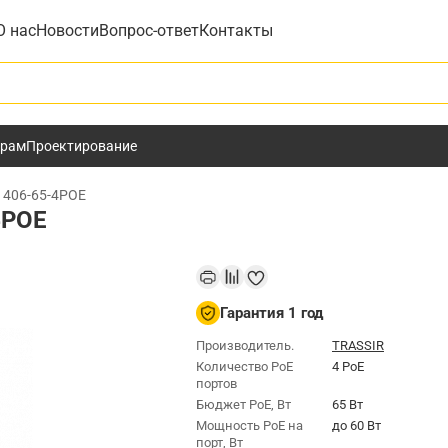
О нас
Новости
Вопрос-ответ
Контакты
у
ёрам
Проектирование
1406-65-4POE
4POE
Гарантия 1 год
Производитель.
TRASSIR
Количество PoE
4 PoE
портов
Бюджет РоЕ, Вт
65 Вт
Мощность РоЕ на
до 60 Вт
порт, Вт