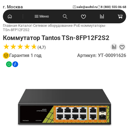
г. Москва
sale@asdtd.ru
8 (800) 555-06-68
?
Меню
Главная
›
Каталог
›
Сетевое оборудование
›
PoE-коммутаторы
›
TSn-8FP12F2S2
Коммутатор Tantos TSn-8FP12F2S2
★
★
★
★
★
★
★
★
★
★
(4,7)
Гарантия 1 год
Артикул: УТ-00091626