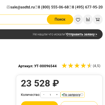
sale@asdtd.ru
8 (800) 555-06-68
8 (495) 677-95-20
?
?
Поиск
Отправить заявку >
Не нашли что искали?
★
★
★
★
★
★
★
★
★
★
(4,5)
Артикул: УТ-00096544
23 528 ₽
Количество:
По запросу
−
+