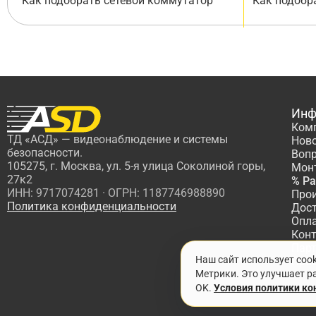
Как подобрать сетевой коммутатор
Как подобр
Инф
Ком
ТД «АСД» — видеонаблюдение и системы
Нов
безопасности.
Вопр
105275, г. Москва, ул. 5-я улица Соколиной горы,
Мон
27к2
% Р
ИНН: 9717074281 · ОГРН: 1187746988890
Про
Политика конфиденциальности
Дос
Опл
Кон
Пар
Наш сайт использует coo
Про
Метрики. Это улучшает ра
OK.
Условия политики к