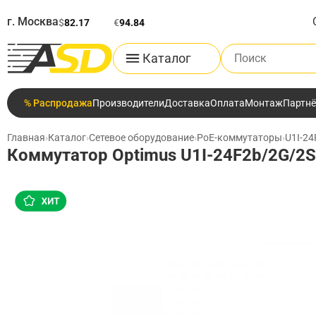
г. Москва
$
82.17
€
94.84
Поиск по каталог
Каталог
% Распродажа
Производители
Доставка
Оплата
Монтаж
Партн
Главная
›
Каталог
›
Сетевое оборудование
›
PoE-коммутаторы
›
U1I-2
Коммутатор Optimus U1I-24F2b/2G/2S