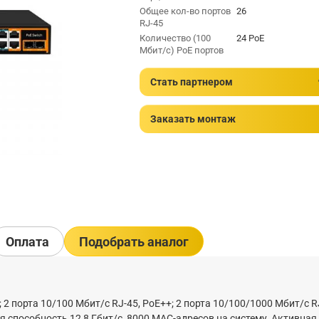
Общее кол-во портов
26
RJ-45
Количество (100
24 PoE
Мбит/с) PoE портов
Стать партнером
Заказать монтаж
Оплата
Подобрать аналог
; 2 порта 10/100 Мбит/с RJ-45, PoE++; 2 порта 10/100/1000 Мбит/с R
ая способность 12,8 Гбит/с, 8000 MAC-адресов на систему, Активная