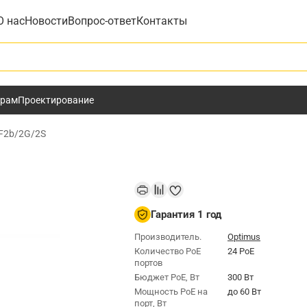
О нас
Новости
Вопрос-ответ
Контакты
у
ёрам
Проектирование
4F2b/2G/2S
Гарантия 1 год
Производитель.
Optimus
Количество PoE
24 PoE
портов
Бюджет РоЕ, Вт
300 Вт
Мощность РоЕ на
до 60 Вт
порт, Вт