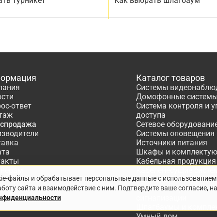
ать турникет
Как выбрать шлагбаум
ормация
Каталог товаров
пания
Системы видеонаблю
ости
Домофонные систем
ос-ответ
Система контроля и 
таж
доступа
аспродажа
Сетевое оборудовани
изводители
Системы оповещения
тавка
Источники питания
ата
Шкафы и комплекту
такты
Кабельная продукция
тнёрам
Кабеленесущие систе
kie-файлы и обрабатывает персональные данные с использованием
ектирование
Расходные материалы
боту сайта и взаимодействие с ним. Подтвердите ваше согласие, н
Системы охранно-по
сигнализации
онфиденциальности
Шлагбаумы и компле
Умный дом