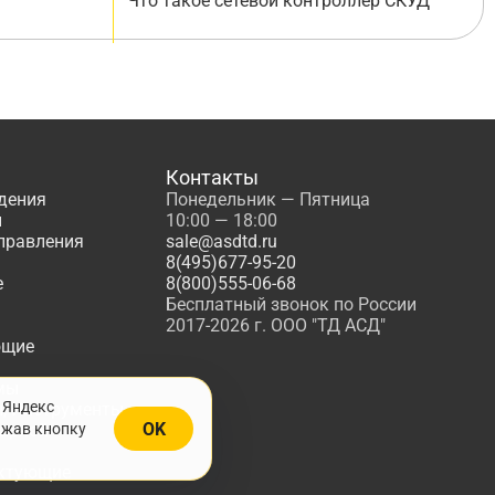
Что такое сетевой контроллер СКУД
Контакты
дения
Понедельник — Пятница
ы
10:00 — 18:00
управления
sale@asdtd.ru
8(495)677-95-20
е
8(800)555-06-68
Бесплатный звонок по России
2017-2026 г. ООО "ТД АСД"
ющие
мы
 Яндекс
, Инструменты
OK
ажав кнопку
жарной
ктующие