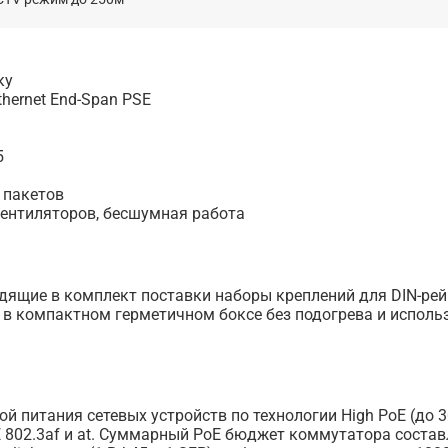
ку
thernet End-Span PSE
5
 пакетов
 вентиляторов, бесшумная работа
одящие в комплект поставки наборы креплений для DIN-рей
в компактном герметичном боксе без подогрева и исполь
 питания сетевых устройств по технологии High PoE (до 3
E 802.3af и at. Суммарный PoE бюджет коммутатора состав