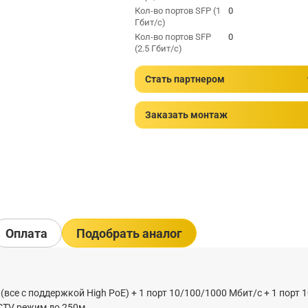
Кол-во портов SFP (1
0
Гбит/с)
Кол-во портов SFP
0
(2.5 Гбит/с)
Стать партнером
Заказать монтаж
Оплата
Подобрать аналог
все с поддержкой High PoE) + 1 порт 10/100/1000 Мбит/с + 1 порт 
CCTV режим до 250м