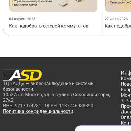
03 августа 2026
27 июля 2026
Как подобрать сетевой коммутатор
Как подобр
Инф
Ком
ТД «АСД» — видеонаблюдение и системы
Нов
безопасности.
Вопр
105275, г. Москва, ул. 5-я улица Соколиной горы,
Мон
27к2
% Р
ИНН: 9717074281 · ОГРН: 1187746988890
Про
Политика конфиденциальности
Дос
Опл
Кон
Пар