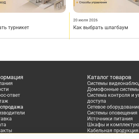
20 июля 2026
ать турникет
Как выбрать шлагбаум
ормация
Каталог товаров
пания
Системы видеонаблю
ости
Домофонные систем
ос-ответ
Система контроля и 
таж
доступа
аспродажа
Сетевое оборудовани
изводители
Системы оповещения
тавка
Источники питания
ата
Шкафы и комплекту
такты
Кабельная продукция
тнёрам
Кабеленесущие систе