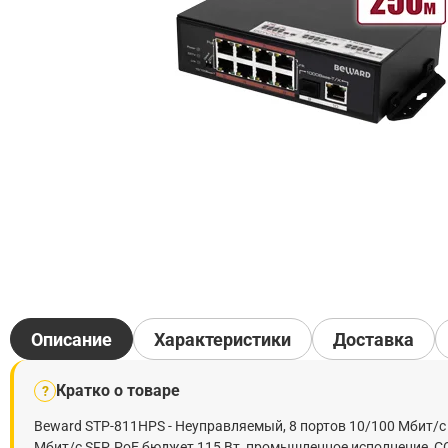
Описание
Характеристики
Доставка
Кратко о товаре
?
Beward STP-811HPS - Неуправляемый, 8 портов 10/100 Мбит/с (
Мбит/с SFP, PoE бюджет 115 Вт, промышленное исполнение, 