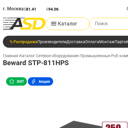
г. Москва
$
81.41
€
94.06
Поиск по каталог
Каталог
% Распродажа
Производители
Доставка
Оплата
Монтаж
Партн
Главная
›
Каталог
›
Сетевое оборудование
›
Промышленные PoE-ком
Beward STP-811HPS