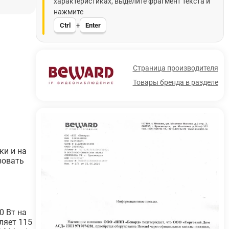
характеристиках, выделите фрагмент текста и
нажмите
Ctrl
Enter
+
Страница производителя
Товары бренда в разделе
ки и на
зовать
0 Вт на
ляет 115