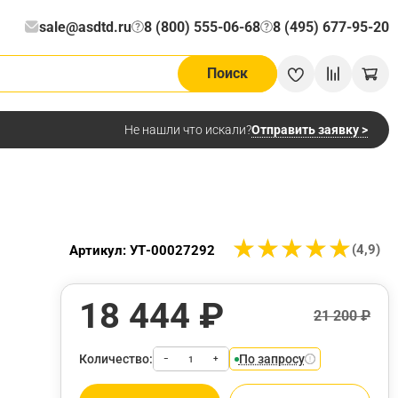
sale@asdtd.ru
8 (800) 555-06-68
8 (495) 677-95-20
?
?
Поиск
Отправить заявку >
Не нашли что искали?
★
★
★
★
★
★
★
★
★
★
(4,9)
Артикул: УТ-00027292
18 444 ₽
21 200 ₽
Количество:
По запросу
−
+