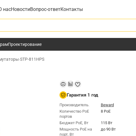
О нас
Новости
Вопрос-ответ
Контакты
у
ёрам
Проектирование
мутаторы
›
STP-811HPS
Гарантия 1 год
Производитель.
Beward
Количество PoE
8 PoE
портов
Бюджет РоЕ, Вт
115 Вт
Мощность РоЕ на
до 90 Вт
порт, Вт