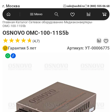
г. Москва
sale@asdtd.ru
8 (800) 555-06-68
?
Меню
Главная
›
Каталог
›
Сетевое оборудование
›
Медиаконвертеры
›
OMC-100-11S5b
OSNOVO OMC-100-11S5b
★
★
★
★
★
★
★
★
★
★
(4,7)
Гарантия 5 лет
Артикул: УТ-00006775