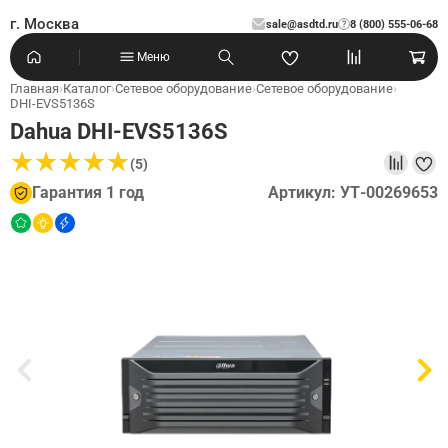
г. Москва
sale@asdtd.ru
8 (800) 555-06-68
?
Меню
Главная
›
Каталог
›
Сетевое оборудование
›
Сетевое оборудование
›
DHI-EVS5136S
Dahua DHI-EVS5136S
★
★
★
★
★
★
★
★
★
★
(5)
Гарантия 1 год
Артикул: УТ-00269653