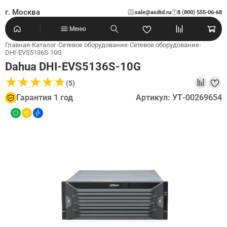
г. Москва
sale@asdtd.ru
8 (800) 555-06-68
?
Меню
Главная
›
Каталог
›
Сетевое оборудование
›
Сетевое оборудование
›
DHI-EVS5136S-10G
Dahua DHI-EVS5136S-10G
★
★
★
★
★
★
★
★
★
★
(5)
Гарантия 1 год
Артикул: УТ-00269654