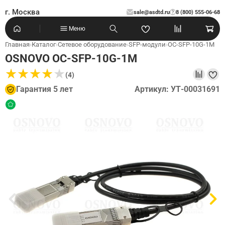
г. Москва
sale@asdtd.ru
8 (800) 555-06-68
?
Меню
Главная
›
Каталог
›
Сетевое оборудование
›
SFP-модули
›
OC-SFP-10G-1M
OSNOVO OC-SFP-10G-1M
★
★
★
★
★
★
★
★
★
★
(4)
Гарантия 5 лет
Артикул: УТ-00031691