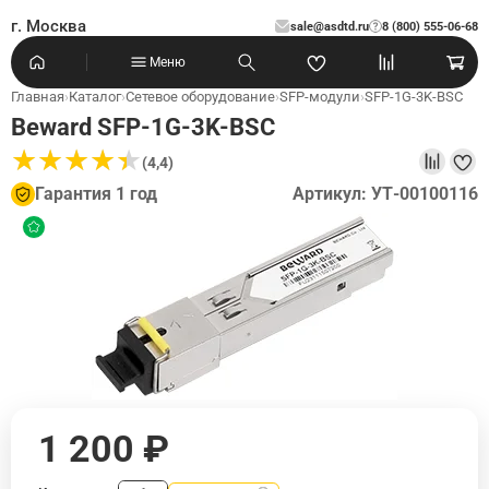
г. Москва
sale@asdtd.ru
8 (800) 555-06-68
?
Меню
Главная
›
Каталог
›
Сетевое оборудование
›
SFP-модули
›
SFP-1G-3K-BSC
Beward SFP-1G-3K-BSC
★
★
★
★
★
★
★
★
★
★
(4,4)
Гарантия 1 год
Артикул: УТ-00100116
1 200 ₽