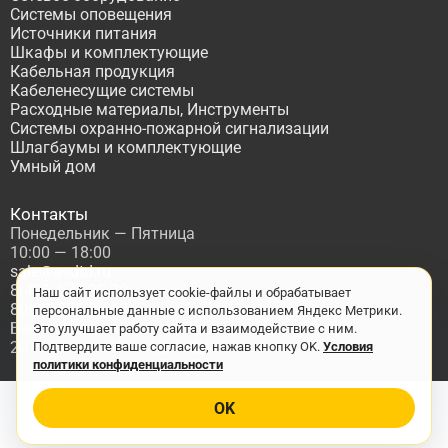
Системы оповещения
Источники питания
Шкафы и комплектующие
Кабельная продукция
Кабеленесущие системы
Расходные материалы, Инструменты
Системы охранно-пожарной сигнализации
Шлагбаумы и комплектующие
Умный дом
Контакты
Понедельник — Пятница
10:00 — 18:00
sale@asdtd.ru
8(495)677-95-20
Наш сайт использует cookie-файлы и обрабатывает
8(800)555-06-68
персональные данные с использованием Яндекс Метрики.
Бесплатный звонок по России
Это улучшает работу сайта и взаимодействие с ним.
2017-2026 г. ООО "ТД АСД"
Подтвердите ваше согласие, нажав кнопку OK.
Условия
политики конфиденциальности
OK