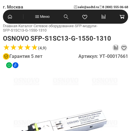
г. Москва
sale@asdtd.ru
8 (800) 555-06-68
?
Меню
Главная
›
Каталог
›
Сетевое оборудование
›
SFP-модули
›
SFP-S1SC13-G-1550-1310
OSNOVO SFP-S1SC13-G-1550-1310
★
★
★
★
★
★
★
★
★
★
(4,9)
Гарантия 5 лет
Артикул: УТ-00017661