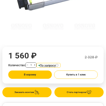
1 560 ₽
2 328 ₽
Количество:
По запросу
−
+
В корзину
Купить в 1 клик
Заказать монтаж
Стать партнером