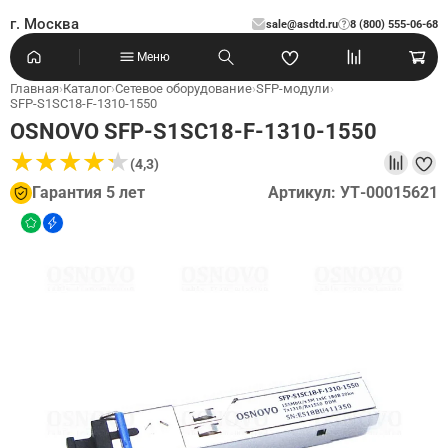
г. Москва
sale@asdtd.ru
8 (800) 555-06-68
?
Меню
Главная
›
Каталог
›
Сетевое оборудование
›
SFP-модули
›
SFP-S1SC18-F-1310-1550
OSNOVO SFP-S1SC18-F-1310-1550
★
★
★
★
★
★
★
★
★
★
(4,3)
Гарантия 5 лет
Артикул: УТ-00015621