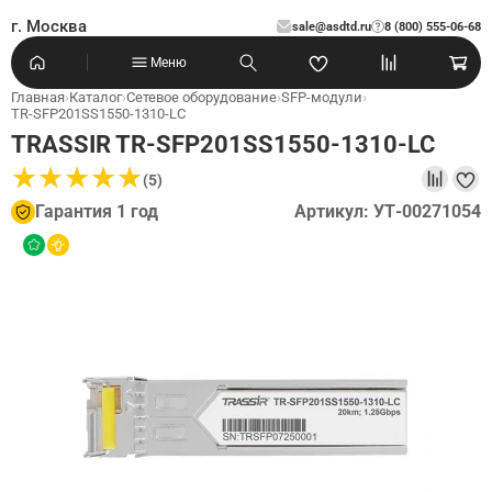
г. Москва
sale@asdtd.ru
8 (800) 555-06-68
?
Меню
Главная
›
Каталог
›
Сетевое оборудование
›
SFP-модули
›
TR-SFP201SS1550-1310-LC
TRASSIR TR-SFP201SS1550-1310-LC
★
★
★
★
★
★
★
★
★
★
(5)
Гарантия 1 год
Артикул: УТ-00271054