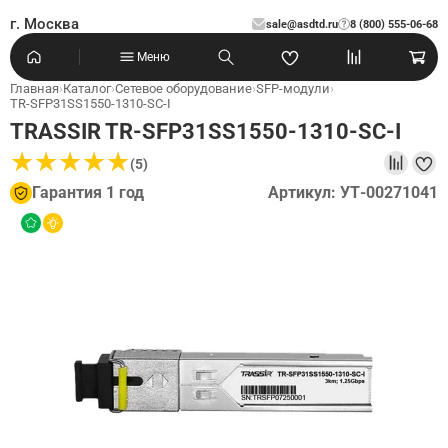
г. Москва
sale@asdtd.ru
8 (800) 555-06-68
?
Меню
Главная
›
Каталог
›
Сетевое оборудование
›
SFP-модули
›
TR-SFP31SS1550-1310-SC-I
TRASSIR TR-SFP31SS1550-1310-SC-I
★
★
★
★
★
★
★
★
★
★
(5)
Гарантия 1 год
Артикул: УТ-00271041