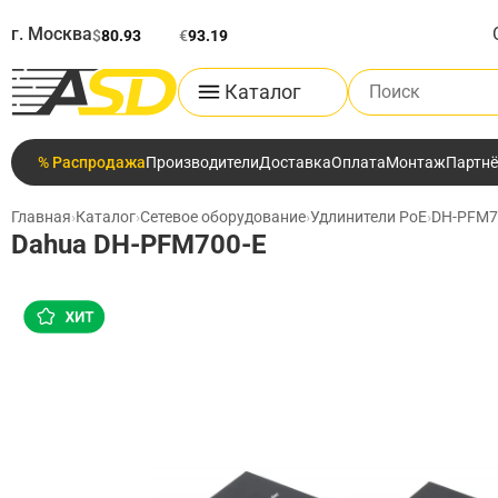
г. Москва
$
80.93
€
93.19
Поиск по каталог
Каталог
% Распродажа
Производители
Доставка
Оплата
Монтаж
Партн
Главная
›
Каталог
›
Сетевое оборудование
›
Удлинители PoE
›
DH-PFM7
Dahua DH-PFM700-E