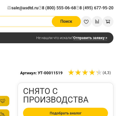
sale@asdtd.ru
8 (800) 555-06-68
8 (495) 677-95-20
?
?
Поиск
Отправить заявку >
Не нашли что искали?
★
★
★
★
★
★
★
★
★
★
(4,3)
Артикул: УТ-00011519
СНЯТО С
ПРОИЗВОДСТВА
Подобрать аналог