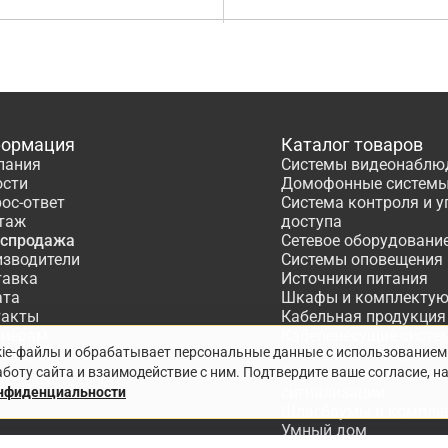
ормация
Каталог товаров
пания
Системы видеонаблю
ости
Домофонные систем
ос-ответ
Система контроля и 
таж
доступа
аспродажа
Сетевое оборудовани
изводители
Системы оповещения
тавка
Источники питания
ата
Шкафы и комплекту
такты
Кабельная продукция
тнёрам
Кабеленесущие систе
kie-файлы и обрабатывает персональные данные с использованием
ектирование
Расходные материалы
боту сайта и взаимодействие с ним. Подтвердите ваше согласие, н
Системы охранно-по
сигнализации
онфиденциальности
Шлагбаумы и компле
Умный дом