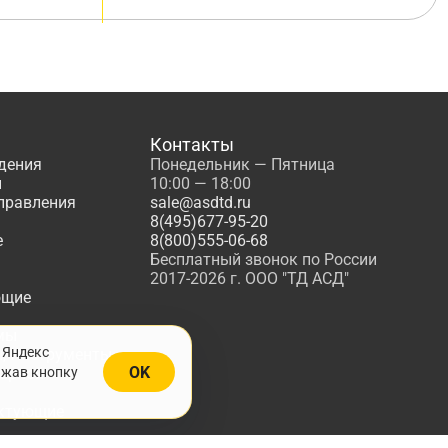
Контакты
дения
Понедельник — Пятница
ы
10:00 — 18:00
управления
sale@asdtd.ru
8(495)677-95-20
е
8(800)555-06-68
Бесплатный звонок по России
2017-2026 г. ООО "ТД АСД"
ющие
мы
 Яндекс
, Инструменты
OK
ажав кнопку
жарной
ктующие