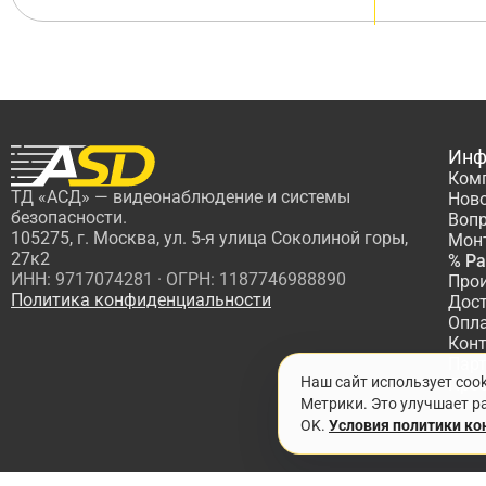
Инф
Ком
ТД «АСД» — видеонаблюдение и системы
Нов
безопасности.
Вопр
105275, г. Москва, ул. 5-я улица Соколиной горы,
Мон
27к2
% Р
ИНН: 9717074281 · ОГРН: 1187746988890
Про
Политика конфиденциальности
Дос
Опл
Кон
Пар
Наш сайт использует coo
Про
Метрики. Это улучшает ра
OK.
Условия политики к