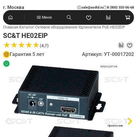
г. Москва
sale@asdtd.ru
8 (800) 555-06-68
?
Меню
Главная
›
Каталог
›
Сетевое оборудование
›
Удлинители PoE
›
HE02EIP
SC&T HE02EIP
★
★
★
★
★
★
★
★
★
★
(4,7)
Гарантия 5 лет
Артикул: УТ-00017202