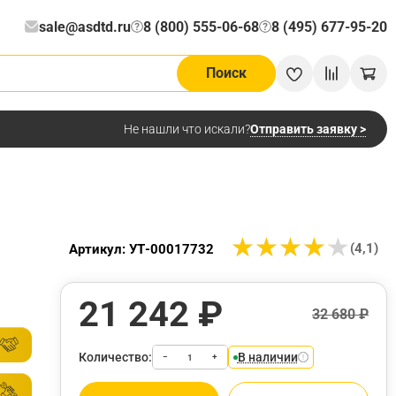
sale@asdtd.ru
8 (800) 555-06-68
8 (495) 677-95-20
?
?
Поиск
Отправить заявку >
Не нашли что искали?
★
★
★
★
★
★
★
★
★
★
(4,1)
Артикул: УТ-00017732
21 242 ₽
32 680 ₽
Количество:
В наличии
−
+