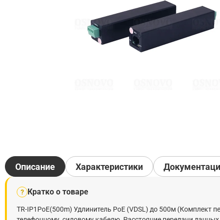
Описание
Характеристики
Документац
Кратко о товаре
?
TR-IP1PoE(500m) Удлинитель PoE (VDSL) до 500м (Комплект п
телефонному, силовому кабелю. Расстояние передачи данных -