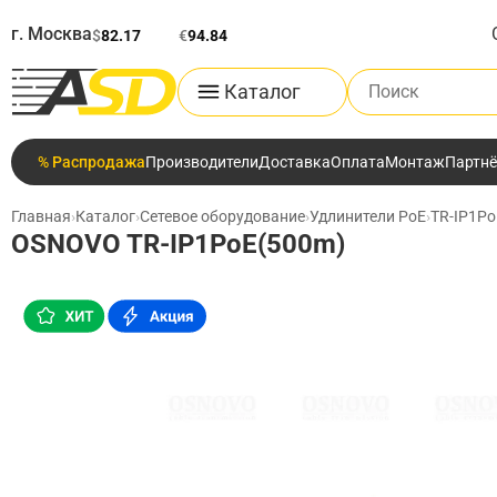
г. Москва
$
82.17
€
94.84
Поиск по каталог
Каталог
% Распродажа
Производители
Доставка
Оплата
Монтаж
Партн
Главная
›
Каталог
›
Сетевое оборудование
›
Удлинители PoE
›
TR-IP1P
OSNOVO TR-IP1PoE(500m)