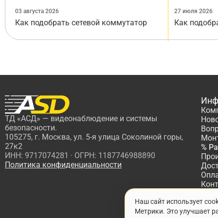
03 августа 2026
27 июля 2026
Как подобрать сетевой коммутатор
Как подобр
Инф
Ком
ТД «АСД» — видеонаблюдение и системы
Нов
безопасности.
Вопр
105275, г. Москва, ул. 5-я улица Соколиной горы,
Мон
27к2
% Р
ИНН: 9717074281 · ОГРН: 1187746988890
Про
Политика конфиденциальности
Дос
Опл
Кон
Пар
Наш сайт использует coo
Про
Метрики. Это улучшает ра