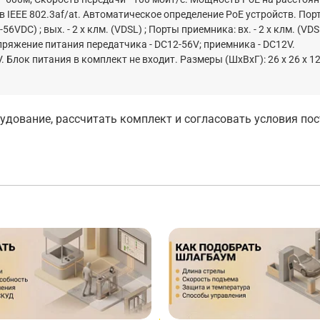
в IEEE 802.3af/at. Автоматическое определение PoE устройств. Пор
56VDC) ; вых. - 2 x клм. (VDSL) ; Порты приемника: вх. - 2 x клм. (VDSL
Напряжение питания передатчика - DC12-56V; приемника - DC12V.
Блок питания в комплект не входит. Размеры (ШxВxГ): 26 x 26 x 1
дование, рассчитать комплект и согласовать условия по