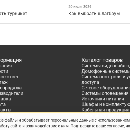
20 июля 2026
ать турникет
Как выбрать шлагбаум
ормация
Каталог товаров
пания
Системы видеонаблю
ости
Домофонные систем
ос-ответ
Система контроля и 
таж
доступа
аспродажа
Сетевое оборудовани
изводители
Системы оповещения
тавка
Источники питания
ата
Шкафы и комплекту
такты
Кабельная продукция
тнёрам
Кабеленесущие систе
kie-файлы и обрабатывает персональные данные с использованием
ектирование
Расходные материалы
боту сайта и взаимодействие с ним. Подтвердите ваше согласие, н
Системы охранно-по