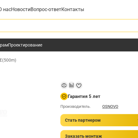
О нас
Новости
Вопрос-ответ
Контакты
у
ёрам
Проектирование
oE(500m)
Гарантия 5 лет
Производитель.
OSNOVO
Стать партнером
Заказать монтаж