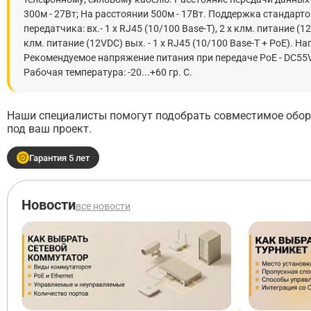
300м - 27Вт; На расстоянии 500м - 17Вт. Поддержка стандарто
передатчика: вх.- 1 x RJ45 (10/100 Base-T), 2 x клм. питание (12-
клм. питание (12VDC) вых. - 1 x RJ45 (10/100 Base-T + PoE). 
Рекомендуемое напряжение питания при передаче PoE - DC55V. 
Рабочая температура: -20...+60 гр. С.
Наши специалисты помогут подобрать совместимое обору
под ваш проект.
Гарантия 5 лет
Новости
все новости