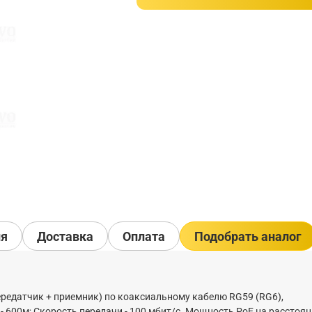
ия
Доставка
Оплата
Подобрать аналог
ередатчик + приемник) по коаксиальному кабелю RG59 (RG6),
 600м; Скорость передачи - 100 мбит/c. Мощность PoE на расстоя