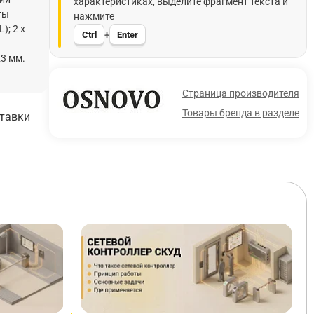
характеристиках, выделите фрагмент текста и
ты
нажмите
); 2 x
Ctrl
Enter
+
23 мм.
Страница производителя
Товары бренда в разделе
ставки