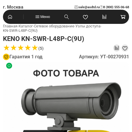
г. Москва
sale@asdtd.ru
8 (800) 555-06-68
?
Меню
Главная
›
Каталог
›
Сетевое оборудование
›
Узлы доступа
›
KN-SWR-L48P-C(9U)
KENO KN-SWR-L48P-C(9U)
★
★
★
★
★
★
★
★
★
★
(5)
Гарантия 1 год
Артикул: УТ-00270931