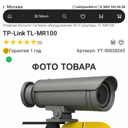
г. Москва
sale@asdtd.ru
8 (800) 555-06-68
?
Меню
Главная
›
Каталог
›
Сетевое оборудование
›
Wi-Fi роутеры
›
TL-MR100
TP-Link TL-MR100
★
★
★
★
★
★
★
★
★
★
(5)
Гарантия 1 год
Артикул: УТ-00028265