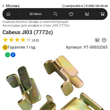
г. Москва
sale@asdtd.ru
8 (800) 555-06-68
?
Меню
Главная
›
Каталог
›
Шкафы и комплектующие
›
Аксессуары для шкафов и стоек
›
JI03 (7772c)
Cabeus JI03 (7772c)
★
★
★
★
★
★
★
★
★
★
(4,3)
Гарантия 1 год
Артикул: УТ-00033265