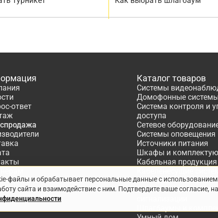
ать турникет
Как выбрать шлагбаум
ормация
Каталог товаров
пания
Системы видеонаблю
ости
Домофонные систем
ос-ответ
Система контроля и 
таж
доступа
аспродажа
Сетевое оборудовани
изводители
Системы оповещения
тавка
Источники питания
ата
Шкафы и комплекту
такты
Кабельная продукция
тнёрам
Кабеленесущие систе
kie-файлы и обрабатывает персональные данные с использованием
ектирование
Расходные материалы
боту сайта и взаимодействие с ним. Подтвердите ваше согласие, н
Системы охранно-по
сигнализации
онфиденциальности
Шлагбаумы и компле
Умный дом