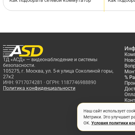
Как подобрать сетевой коммутатор
Как подобр
Инф
Ком
ТД «АСД» — видеонаблюдение и системы
Нов
безопасности.
Вопр
105275, г. Москва, ул. 5-я улица Соколиной горы,
Мон
27к2
% Р
ИНН: 9717074281 · ОГРН: 1187746988890
Про
Политика конфиденциальности
Дос
Опл
Кон
Пар
Наш сайт использует coo
Про
Метрики. Это улучшает ра
OK.
Условия политики к