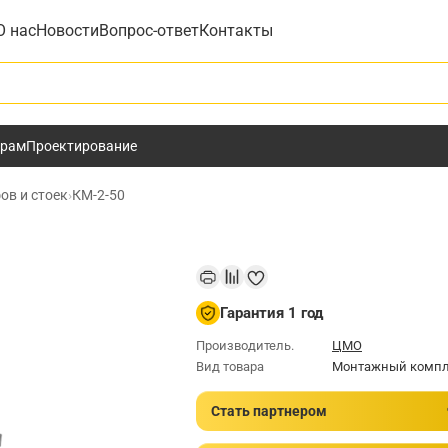
О нас
Новости
Вопрос-ответ
Контакты
у
ёрам
Проектирование
ов и стоек
›
КМ-2-50
Гарантия 1 год
Производитель.
ЦМО
Вид товара
Монтажный компл
Стать партнером