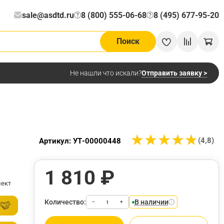
sale@asdtd.ru
8 (800) 555-06-68
8 (495) 677-95-20
?
?
Поиск
Отправить заявку >
Не нашли что искали?
★
★
★
★
★
★
★
★
★
★
(4,8)
Артикул: УТ-00000448
1 810 ₽
ект
Количество:
В наличии
−
+