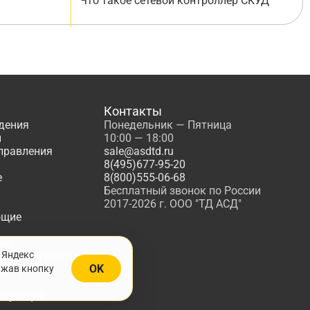
Что такое сетевой контроллер СКУД
Контакты
дения
Понедельник — Пятница
ы
10:00 — 18:00
управления
sale@asdtd.ru
8(495)677-95-20
е
8(800)555-06-68
Бесплатный звонок по России
2017-2026 г. ООО "ТД АСД"
ющие
мы
 Яндекс
, Инструменты
OK
ажав кнопку
жарной
ктующие