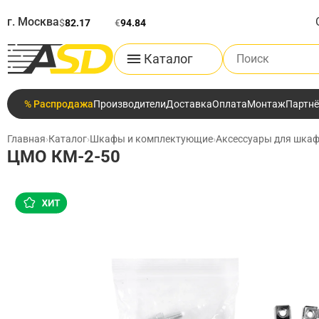
г. Москва
$
82.17
€
94.84
Поиск по каталог
Каталог
% Распродажа
Производители
Доставка
Оплата
Монтаж
Партн
Главная
›
Каталог
›
Шкафы и комплектующие
›
Аксессуары для шкаф
ЦМО КМ-2-50