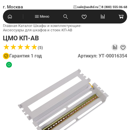
г. Москва
sale@asdtd.ru
8 (800) 555-06-68
?
Меню
Главная
›
Каталог
›
Шкафы и комплектующие
›
Аксессуары для шкафов и стоек
›
КП-АВ
ЦМО КП-АВ
★
★
★
★
★
★
★
★
★
★
(5)
Гарантия 1 год
Артикул: УТ-00016354