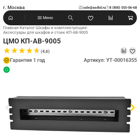
г. Москва
sale@asdtd.ru
8 (800) 555-06-68
?
Меню
Главная
›
Каталог
›
Шкафы и комплектующие
›
Аксессуары для шкафов и стоек
›
КП-АВ-9005
ЦМО КП-АВ-9005
★
★
★
★
★
★
★
★
★
★
(4,6)
Гарантия 1 год
Артикул: УТ-00016355