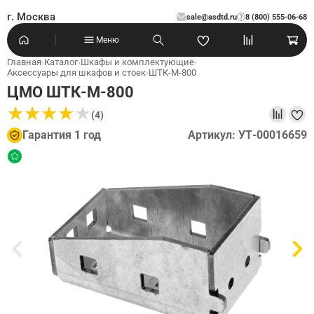
г. Москва
sale@asdtd.ru
8 (800) 555-06-68
?
Меню
Главная
›
Каталог
›
Шкафы и комплектующие
›
Аксессуары для шкафов и стоек
›
ШТК-М-800
ЦМО ШТК-М-800
★
★
★
★
★
★
★
★
★
★
(4)
Гарантия 1 год
Артикул: УТ-00016659