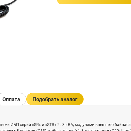
Оплата
Подобрать аналог
ными ИБП серий «SR» и «STR» 2…3 кВА, модулями внешнего байпаса
ем; 8 розеток (C13), кабель длиной 1.8 м с разъемом С20; U-вх.22