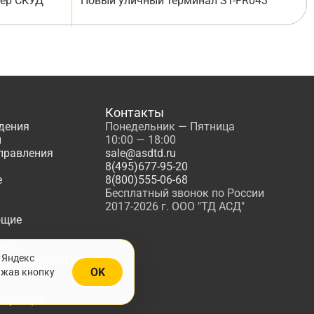
лер СКУД
Новый уличный терминал ST-FR043
Контакты
дения
Понедельник — Пятница
ы
10:00 — 18:00
управления
sale@asdtd.ru
8(495)677-95-20
е
8(800)555-06-68
Бесплатный звонок по России
2017-2026 г. ООО "ТД АСД"
ющие
мы
 Яндекс
, Инструменты
OK
ажав кнопку
жарной
ктующие