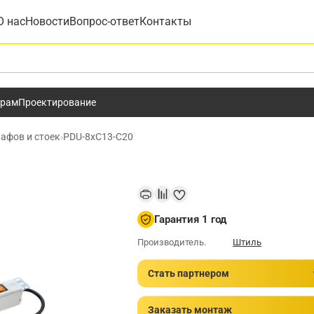
О нас
Новости
Вопрос-ответ
Контакты
у
ёрам
Проектирование
афов и стоек
›
PDU-8xC13-C20
Гарантия 1 год
Производитель.
Штиль
Стать партнером
Заказать монтаж