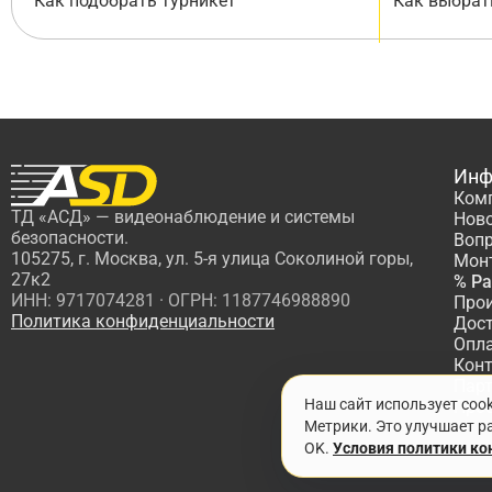
Как подобрать турникет
Как выбрат
Инф
Ком
ТД «АСД» — видеонаблюдение и системы
Нов
безопасности.
Вопр
105275, г. Москва, ул. 5-я улица Соколиной горы,
Мон
27к2
% Р
ИНН: 9717074281 · ОГРН: 1187746988890
Про
Политика конфиденциальности
Дос
Опл
Кон
Пар
Наш сайт использует coo
Про
Метрики. Это улучшает ра
OK.
Условия политики к