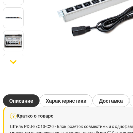
Описание
Характеристики
Доставка
Кратко о товаре
?
Штиль PDU-8xC13-C20 - Блок розеток совместимый с однофаз
модулями распределения с выходным разъёмом С19 с выключател