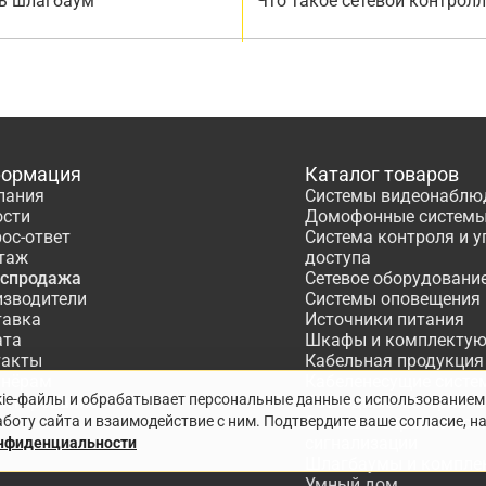
ь шлагбаум
Что такое сетевой контрол
ормация
Каталог товаров
пания
Системы видеонаблю
ости
Домофонные систем
ос-ответ
Система контроля и 
таж
доступа
аспродажа
Сетевое оборудовани
изводители
Системы оповещения
тавка
Источники питания
ата
Шкафы и комплекту
такты
Кабельная продукция
тнёрам
Кабеленесущие систе
kie-файлы и обрабатывает персональные данные с использованием
ектирование
Расходные материалы
боту сайта и взаимодействие с ним. Подтвердите ваше согласие, н
Системы охранно-по
сигнализации
онфиденциальности
Шлагбаумы и компле
Умный дом