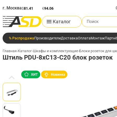
г. Москва
$
81.41
€
94.06
Поиск по каталог
Каталог
% Распродажа
Производители
Доставка
Оплата
Монтаж
Партн
Главная
›
Каталог
›
Шкафы и комплектующие
›
Блоки розеток для шк
Штиль PDU-8xC13-C20 блок розеток