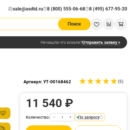
sale@asdtd.ru
8 (800) 555-06-68
8 (495) 677-95-20
?
?
Поиск
Отправить заявку >
Не нашли что искали?
★
★
★
★
★
★
★
★
★
★
(5)
Артикул: УТ-00168462
11 540 ₽
Количество:
По запросу
−
+